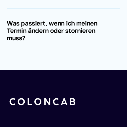
Ja, wir bieten auch kurzfristige Buchungen 
an, je nach Verfügbarkeit. Kontaktieren Sie 
uns einfach und wir prüfen, ob wir Ihre 
Was passiert, wenn ich meinen 
Anfrage noch rechtzeitig erfüllen können.
Termin ändern oder stornieren 
muss?
Änderungen oder Stornierungen sind bis zu 
24 Stunden vor der geplanten Fahrt 
kostenfrei möglich. Bei späteren Änderungen 
können Gebühren anfallen. Bitte 
kontaktieren Sie uns so früh wie möglich.